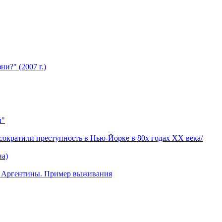
и?" (2007 г.)
и"
сократили преступность в Нью-Йорке в 80х годах XX века/
на)
ре Аргентины. Пример выживания