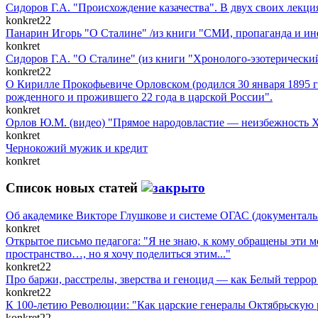
Сидоров Г.А. "Происхождение казачества". В двух своих лекция
konkret22
Панарин Игорь "О Сталине" /из книги "СМИ, пропаганда и ин
konkret
Сидоров Г.А. "О Сталине" (из книги "Хронолого-эзотерически
konkret22
О Кирилле Прокофьевиче Орловском (родился 30 января 1895 го
рожденного и прожившего 22 года в царской России".
konkret
Орлов Ю.М. (видео) "Прямое народовластие — неизбежность X
konkret
Чернокожий мужик и кредит
konkret
Список новых статей
Об академике Викторе Глушкове и системе ОГАС (документал
konkret
Открытое письмо педагога: "Я не знаю, к кому обращены эти мо
пространство…, но я хочу поделиться этим..."
konkret22
Про баржи, расстрелы, зверства и геноцид — как Белый терро
konkret22
К 100-летию Революции: "Как царские генералы Октябрьскую 
konkret22