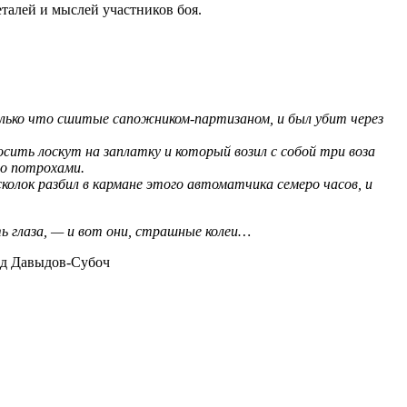
еталей и мыслей участников боя.
лько что сшитые сапожником-партизаном, и был убит через
ить лоскут на заплатку и который возил с собой три воза
го потрохами.
сколок разбил в кармане этого автоматчика семеро часов, и
 глаза, — и вот они, страшные колеи
…
ид Давыдов-Субоч