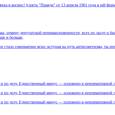
ка в космос! (газета "Правда" от 13 апреля 1961 года в pdf фор
, отмену депутатской неприкосновенности, всех их льгот и басн
ьше и больше,
не стало совершенно ясно: вступая на путь антисоветизма, ты н
о и по делу. Единственный минус — изложено в ненормативной л
о и по делу. Единственный минус — изложено в ненормативной л
о и по делу. Единственный минус — изложено в ненормативной л