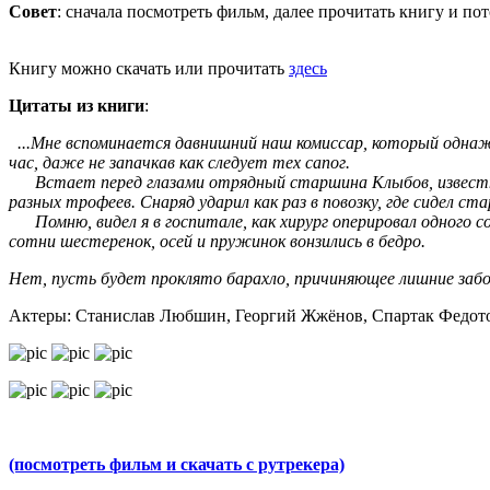
Совет
: сначала посмотреть фильм, далее прочитать книгу и по
Книгу можно скачать или прочитать
здесь
Цитаты из книги
:
...Мне вспоминается давнишний наш комиссар, который одна
час, даже не запачкав как следует тех сапог.
Встает перед глазами отрядный старшина Клыбов, известный у
разных трофеев. Снаряд ударил как раз в повозку, где сидел с
Помню, видел я в госпитале, как хирург оперировал одного сол
сотни шестеренок, осей и пружинок вонзились в бедро.
Нет, пусть будет проклято барахло, причиняющее лишние забо
Актеры: Станислав Любшин, Георгий Жжёнов, Спартак Федот
(посмотреть фильм и скачать с рутрекера)