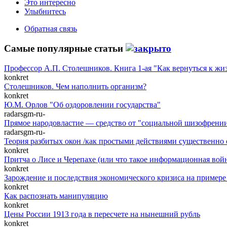
Это интересно
Улыбнитесь
Обратная связь
Самые популярные статьи
Профессор А.П. Столешников. Книга 1-ая "Как вернуться к жизн
konkret
Столешников. Чем наполнить организм?
konkret
Ю.М. Орлов "Об оздоровлении государства"
radarsgm-ru-
Прямое народовластие — средство от "социальной шизофрени
radarsgm-ru-
Теория разбитых окон /как простыми действиями существенно 
konkret
Притча о Лисе и Черепахе (или что такое информационная вой
konkret
Зарождение и последствия экономического кризиса на приме
konkret
Как распознать манипуляцию
konkret
Цены России 1913 года в пересчете на нынешний рубль
konkret