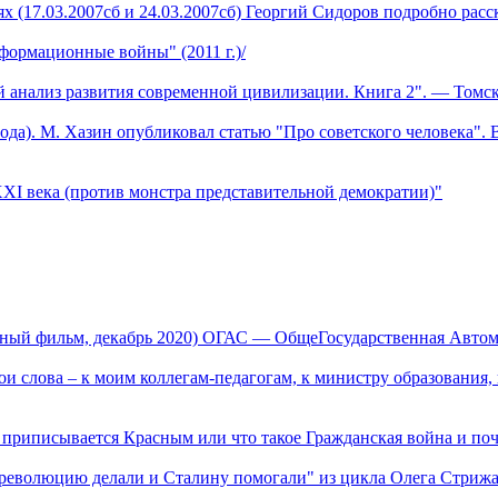
х (17.03.2007сб и 24.03.2007сб) Георгий Сидоров подробно расс
формационные войны" (2011 г.)/
й анализ развития современной цивилизации. Книга 2". — Томск
да). М. Хазин опубликовал статью "Про советского человека". В
XI века (против монстра представительной демократии)"
ьный фильм, декабрь 2020) ОГАС — ОбщеГосударственная Авто
и слова – к моим коллегам-педагогам, к министру образования, 
р приписывается Красным или что такое Гражданская война и по
революцию делали и Сталину помогали" из цикла Олега Стрижак