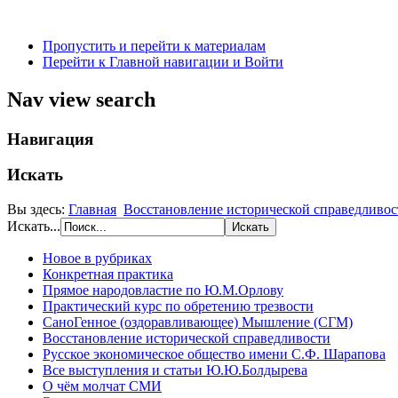
Пропустить и перейти к материалам
Перейти к Главной навигации и Войти
Nav view search
Навигация
Искать
Вы здесь:
Главная
Восстановление исторической справедливос
Искать...
Новое в рубриках
Конкретная практика
Прямое народовластие по Ю.М.Орлову
Практический курс по обретению трезвости
СаноГенное (оздоравливающее) Мышление (СГМ)
Восстановление исторической справедливости
Русское экономическое общество имени С.Ф. Шарапова
Все выступления и статьи Ю.Ю.Болдырева
О чём молчат СМИ