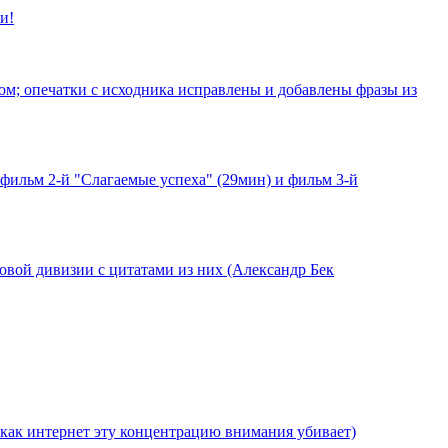
и!
ком; опечатки с исходника исправлены и добавлены фразы из
фильм 2-й "Слагаемые успеха" (29мин) и фильм 3-й
ковой дивизии с цитатами из них (Александр Бек
 как интернет эту концентрацию внимания убивает)