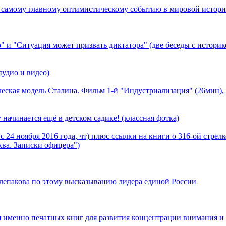
ому главному оптимистическому событию в мировой истори
" и "Cитуация может призвать диктатора" (две беседы с истори
аудио и видео)
еская модель Сталина. Фильм 1-й "Индустриализация" (26мин), 
чинается ещё в детском садике! (классная фотка)
 24 ноября 2016 года, чт) плюс ссылки на книги о 316-ой стрел
ва. Записки офицера")
Слепакова по этому высказыванию лидера единой России
ия именно печатных книг для развития концентрации внимания и