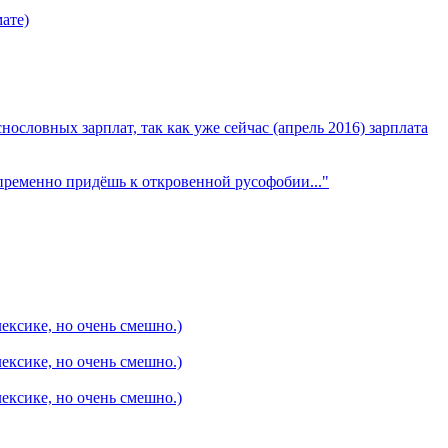
мате)
ословных зарплат, так как уже сейчас (апрель 2016) зарплата
епременно придёшь к откровенной русофобии..."
ексике, но очень смешно.)
ексике, но очень смешно.)
ексике, но очень смешно.)