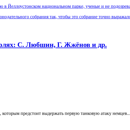
ю в Йеллоустонском национальном парке, ученые и не подозрева
онодательного собрания так, чтобы это собрание точно выражал
ролях: С. Любшин, Г. Жжёнов и др.
, которым предстоит выдержать первую танковую атаку немцев..