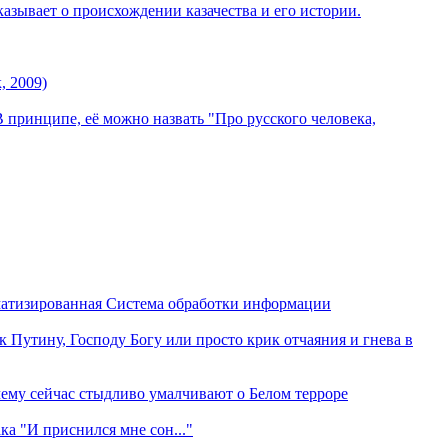
казывает о происхождении казачества и его истории.
, 2009)
 принципе, её можно назвать "Про русского человека,
матизированная Система обработки информации
к Путину, Господу Богу или просто крик отчаяния и гнева в
чему сейчас стыдливо умалчивают о Белом терроре
а "И приснился мне сон..."