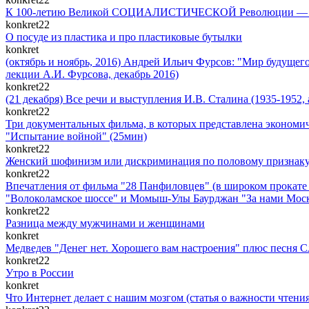
К 100-летию Великой СОЦИАЛИСТИЧЕСКОЙ Революции — сам
konkret22
О посуде из пластика и про пластиковые бутылки
konkret
(октябрь и ноябрь, 2016) Андрей Ильич Фурсов: "Мир будущего
лекции А.И. Фурсова, декабрь 2016)
konkret22
(21 декабря) Все речи и выступления И.В. Сталина (1935-1952, 
konkret22
Три документальных фильма, в которых представлена экономич
"Испытание войной" (25мин)
konkret22
Женский шофинизм или дискриминация по половому признаку на
konkret22
Впечатления от фильма "28 Панфиловцев" (в широком прокате с
"Волоколамское шоссе" и Момыш-Улы Баурджан "За нами Моск
konkret22
Разница между мужчинами и женщинами
konkret
Медведев "Денег нет. Хорошего вам настроения" плюс песня 
konkret22
Утро в России
konkret
Что Интернет делает с нашим мозгом (статья о важности чтен