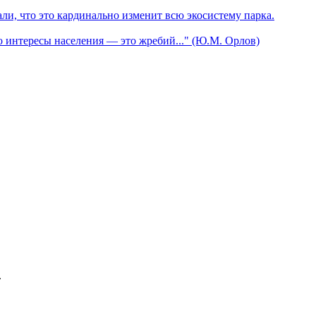
ли, что это кардинально изменит всю экосистему парка.
о интересы населения — это жребий..." (Ю.М. Орлов)
.