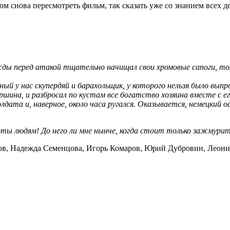
том снова пересмотреть фильм, так сказать уже со знанием всех д
жды перед атакой тщательно начищал свои хромовые сапоги, то
 нас скупердяй и барахольщик, у которого нельзя было выпрос
таршина, и разбросал по кустам все богатство хозяина вместе с е
дата и, наверное, около часа ругался. Оказывается, немецкий о
ты людям! До него ли мне нынче, когда стоит только зажмурить
ов, Надежда Семенцова, Игорь Комаров, Юрий Дубровин, Леон