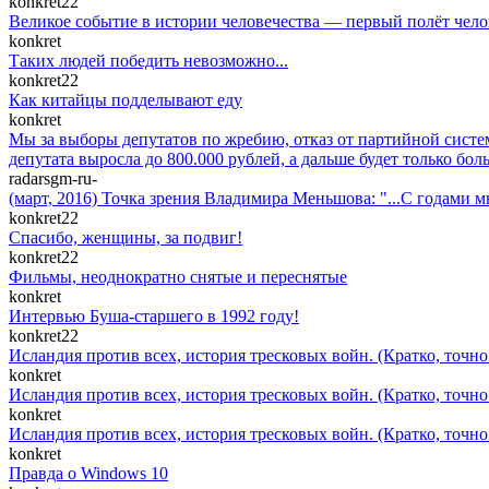
konkret22
Великое событие в истории человечества — первый полёт челове
konkret
Таких людей победить невозможно...
konkret22
Как китайцы подделывают еду
konkret
Мы за выборы депутатов по жребию, отказ от партийной системы
депутата выросла до 800.000 рублей, а дальше будет только бол
radarsgm-ru-
(март, 2016) Точка зрения Владимира Меньшова: "...С годами м
konkret22
Спасибо, женщины, за подвиг!
konkret22
Фильмы, неоднократно снятые и переснятые
konkret
Интервью Буша-старшего в 1992 году!
konkret22
Исландия против всех, история тресковых войн. (Кратко, точн
konkret
Исландия против всех, история тресковых войн. (Кратко, точн
konkret
Исландия против всех, история тресковых войн. (Кратко, точн
konkret
Правда о Windows 10