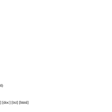
4)
[doc] [txt] [html]