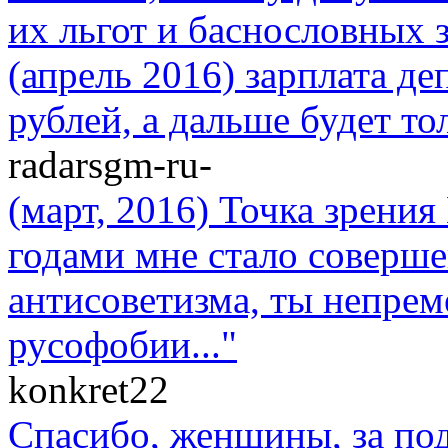
их льгот и баснословных з
(апрель 2016) зарплата де
рублей, а дальше будет то
radarsgm-ru-
(март, 2016) Точка зрени
годами мне стало соверше
антисоветизма, ты непре
русофобии..."
konkret22
Спасибо, женщины, за по