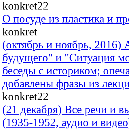
konkret22
О посуде из пластика и п
konkret
(октябрь и ноябрь, 2016)
будущего" и "Cитуация мо
беседы с историком; опеч
добавлены фразы из лекци
konkret22
(21 декабря) Все речи и 
(1935-1952, аудио и видео