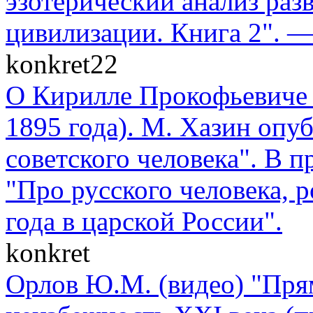
эзотерический анализ раз
цивилизации. Книга 2". —
konkret22
О Кирилле Прокофьевиче 
1895 года). М. Хазин опу
советского человека". В п
"Про русского человека, 
года в царской России".
konkret
Орлов Ю.М. (видео) "Пря