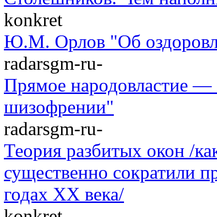
konkret
Ю.М. Орлов "Об оздоровл
radarsgm-ru-
Прямое народовластие — 
шизофрении"
radarsgm-ru-
Теория разбитых окон /к
существенно сократили п
годах XX века/
konkret