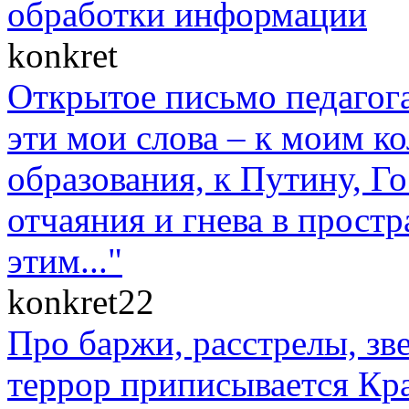
обработки информации
konkret
Открытое письмо педагога
эти мои слова – к моим к
образования, к Путину, Г
отчаяния и гнева в прост
этим..."
konkret22
Про баржи, расстрелы, зв
террор приписывается Кр