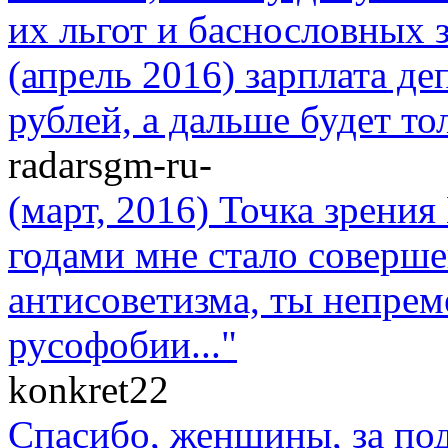
их льгот и баснословных з
(апрель 2016) зарплата де
рублей, а дальше будет то
radarsgm-ru-
(март, 2016) Точка зрени
годами мне стало соверше
антисоветизма, ты непре
русофобии..."
konkret22
Спасибо, женщины, за по