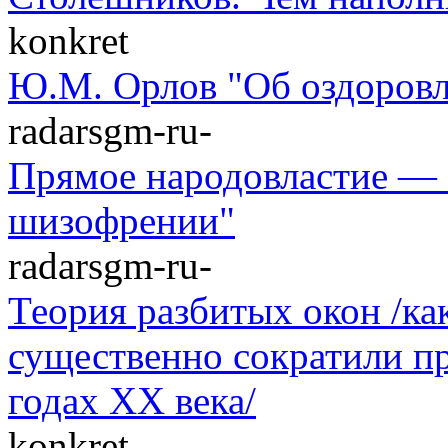
konkret
Ю.М. Орлов "Об оздоровл
radarsgm-ru-
Прямое народовластие — 
шизофрении"
radarsgm-ru-
Теория разбитых окон /к
существенно сократили п
годах XX века/
konkret