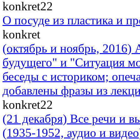
konkret22
О посуде из пластика и п
konkret
(октябрь и ноябрь, 2016)
будущего" и "Cитуация мо
беседы с историком; опеч
добавлены фразы из лекци
konkret22
(21 декабря) Все речи и 
(1935-1952, аудио и видео