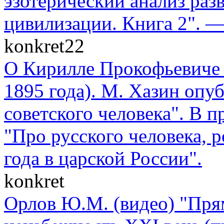
эзотерический анализ раз
цивилизации. Книга 2". —
konkret22
О Кирилле Прокофьевиче 
1895 года). М. Хазин опу
советского человека". В п
"Про русского человека, 
года в царской России".
konkret
Орлов Ю.М. (видео) "Пря