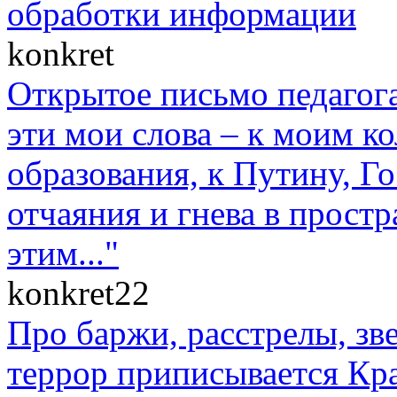
обработки информации
konkret
Открытое письмо педагога
эти мои слова – к моим к
образования, к Путину, Г
отчаяния и гнева в прост
этим..."
konkret22
Про баржи, расстрелы, зв
террор приписывается Кр