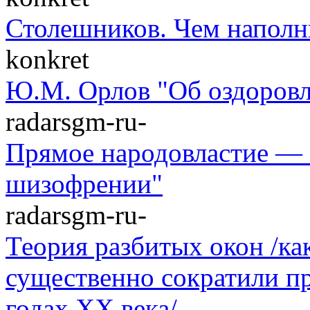
Столешников. Чем наполн
konkret
Ю.М. Орлов "Об оздоровл
radarsgm-ru-
Прямое народовластие — 
шизофрении"
radarsgm-ru-
Теория разбитых окон /к
существенно сократили п
годах XX века/