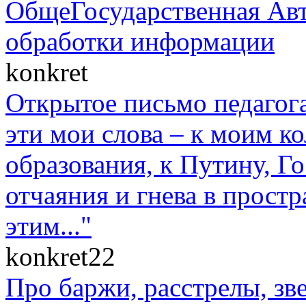
ОбщеГосударственная Авт
обработки информации
konkret
Открытое письмо педагога
эти мои слова – к моим к
образования, к Путину, Г
отчаяния и гнева в прост
этим..."
konkret22
Про баржи, расстрелы, зв