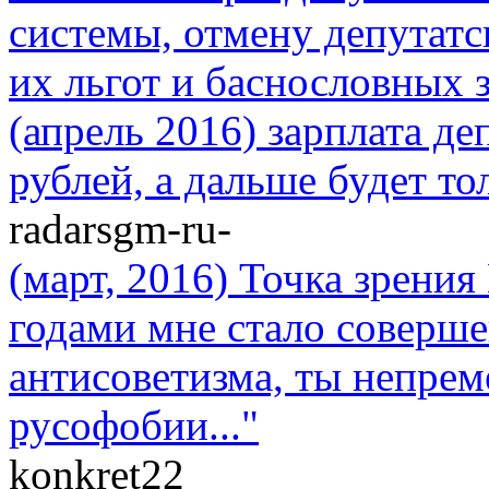
системы, отмену депутатс
их льгот и баснословных з
(апрель 2016) зарплата де
рублей, а дальше будет то
radarsgm-ru-
(март, 2016) Точка зрени
годами мне стало соверше
антисоветизма, ты непре
русофобии..."
konkret22