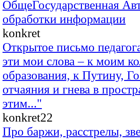
ОбщеГосударственная Авт
обработки информации
konkret
Открытое письмо педагога
эти мои слова – к моим к
образования, к Путину, Г
отчаяния и гнева в прост
этим..."
konkret22
Про баржи, расстрелы, зв