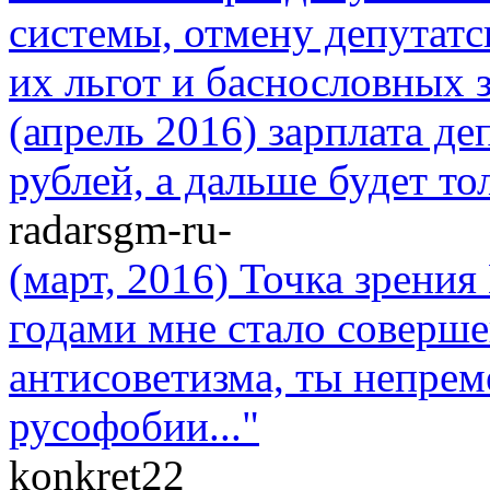
системы, отмену депутатс
их льгот и баснословных з
(апрель 2016) зарплата де
рублей, а дальше будет то
radarsgm-ru-
(март, 2016) Точка зрени
годами мне стало соверше
антисоветизма, ты непре
русофобии..."
konkret22