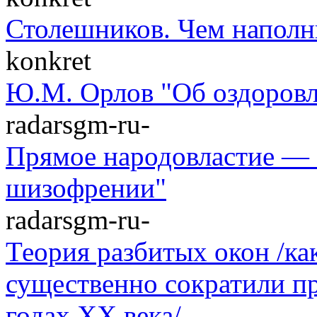
Столешников. Чем наполн
konkret
Ю.М. Орлов "Об оздоровл
radarsgm-ru-
Прямое народовластие — 
шизофрении"
radarsgm-ru-
Теория разбитых окон /к
существенно сократили п
годах XX века/