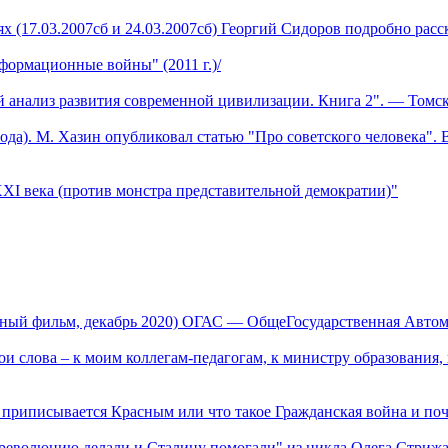
х (17.03.2007сб и 24.03.2007сб) Георгий Сидоров подробно расс
формационные войны" (2011 г.)/
й анализ развития современной цивилизации. Книга 2". — Томск
да). М. Хазин опубликовал статью "Про советского человека". В
XI века (против монстра представительной демократии)"
ьный фильм, декабрь 2020) ОГАС — ОбщеГосударственная Авто
и слова – к моим коллегам-педагогам, к министру образования, 
р приписывается Красным или что такое Гражданская война и по
революцию делали и Сталину помогали" из цикла Олега Стрижак