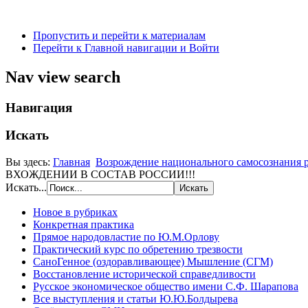
Пропустить и перейти к материалам
Перейти к Главной навигации и Войти
Nav view search
Навигация
Искать
Вы здесь:
Главная
Возрождение национального самосознания р
ВХОЖДЕНИИ В СОСТАВ РОССИИ!!!
Искать...
Новое в рубриках
Конкретная практика
Прямое народовластие по Ю.М.Орлову
Практический курс по обретению трезвости
СаноГенное (оздоравливающее) Мышление (СГМ)
Восстановление исторической справедливости
Русское экономическое общество имени С.Ф. Шарапова
Все выступления и статьи Ю.Ю.Болдырева