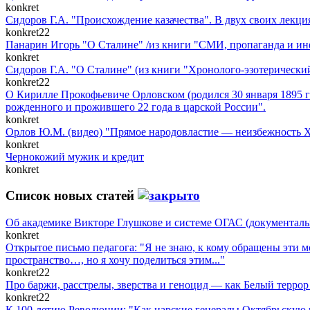
konkret
Сидоров Г.А. "Происхождение казачества". В двух своих лекция
konkret22
Панарин Игорь "О Сталине" /из книги "СМИ, пропаганда и ин
konkret
Сидоров Г.А. "О Сталине" (из книги "Хронолого-эзотерически
konkret22
О Кирилле Прокофьевиче Орловском (родился 30 января 1895 го
рожденного и прожившего 22 года в царской России".
konkret
Орлов Ю.М. (видео) "Прямое народовластие — неизбежность X
konkret
Чернокожий мужик и кредит
konkret
Список новых статей
Об академике Викторе Глушкове и системе ОГАС (документал
konkret
Открытое письмо педагога: "Я не знаю, к кому обращены эти мо
пространство…, но я хочу поделиться этим..."
konkret22
Про баржи, расстрелы, зверства и геноцид — как Белый терро
konkret22
К 100-летию Революции: "Как царские генералы Октябрьскую 