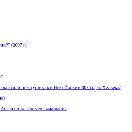
и?" (2007 г.)
и"
сократили преступность в Нью-Йорке в 80х годах XX века/
на)
ре Аргентины. Пример выживания