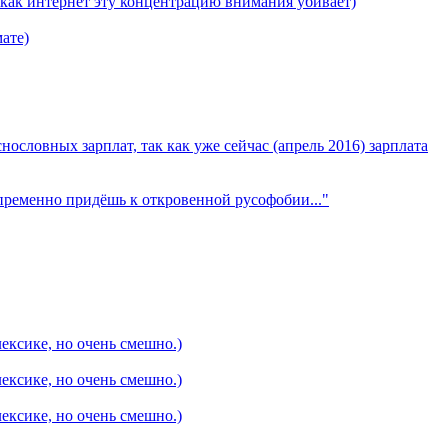
 как интернет эту концентрацию внимания убивает)
мате)
ословных зарплат, так как уже сейчас (апрель 2016) зарплата
епременно придёшь к откровенной русофобии..."
ексике, но очень смешно.)
ексике, но очень смешно.)
ексике, но очень смешно.)