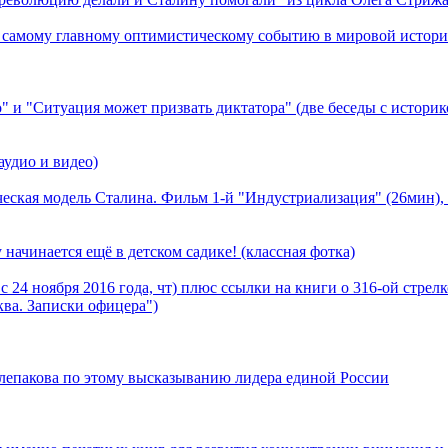
ому главному оптимистическому событию в мировой истори
" и "Cитуация может призвать диктатора" (две беседы с истори
аудио и видео)
еская модель Сталина. Фильм 1-й "Индустриализация" (26мин), 
чинается ещё в детском садике! (классная фотка)
 24 ноября 2016 года, чт) плюс ссылки на книги о 316-ой стрел
ва. Записки офицера")
Слепакова по этому высказыванию лидера единой России