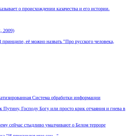
казывает о происхождении казачества и его истории.
, 2009)
 принципе, её можно назвать "Про русского человека,
матизированная Система обработки информации
к Путину, Господу Богу или просто крик отчаяния и гнева в
чему сейчас стыдливо умалчивают о Белом терроре
а "И приснился мне сон..."