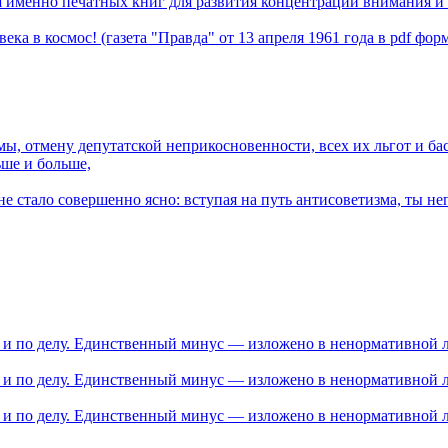
ия именно печатных книг для развития концентрации внимания и
ка в космос! (газета "Правда" от 13 апреля 1961 года в pdf фор
, отмену депутатской неприкосновенности, всех их льгот и басн
ьше и больше,
не стало совершенно ясно: вступая на путь антисоветизма, ты н
о и по делу. Единственный минус — изложено в ненормативной л
о и по делу. Единственный минус — изложено в ненормативной л
о и по делу. Единственный минус — изложено в ненормативной л