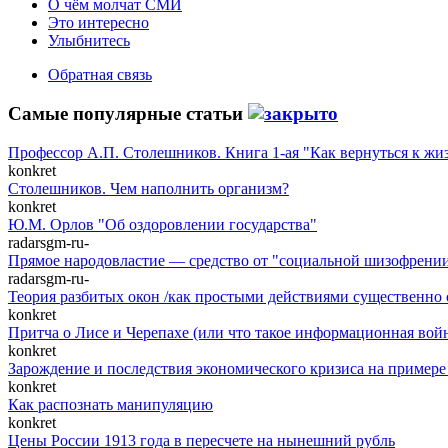
О чём молчат СМИ
Это интересно
Улыбнитесь
Обратная связь
Самые популярные статьи
Профессор А.П. Столешников. Книга 1-ая "Как вернуться к жизн
konkret
Столешников. Чем наполнить организм?
konkret
Ю.М. Орлов "Об оздоровлении государства"
radarsgm-ru-
Прямое народовластие — средство от "социальной шизофрени
radarsgm-ru-
Теория разбитых окон /как простыми действиями существенно 
konkret
Притча о Лисе и Черепахе (или что такое информационная вой
konkret
Зарождение и последствия экономического кризиса на приме
konkret
Как распознать манипуляцию
konkret
Цены России 1913 года в пересчете на нынешний рубль