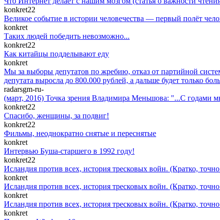
Что Интернет делает с нашим мозгом (статья о важности чтен
konkret22
Великое событие в истории человечества — первый полёт челове
konkret
Таких людей победить невозможно...
konkret22
Как китайцы подделывают еду
konkret
Мы за выборы депутатов по жребию, отказ от партийной системы
депутата выросла до 800.000 рублей, а дальше будет только бол
radarsgm-ru-
(март, 2016) Точка зрения Владимира Меньшова: "...С годами м
konkret22
Спасибо, женщины, за подвиг!
konkret22
Фильмы, неоднократно снятые и переснятые
konkret
Интервью Буша-старшего в 1992 году!
konkret22
Исландия против всех, история тресковых войн. (Кратко, точн
konkret
Исландия против всех, история тресковых войн. (Кратко, точн
konkret
Исландия против всех, история тресковых войн. (Кратко, точн
konkret