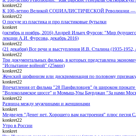
konkret22
К 100-летию Великой СОЦИАЛИСТИЧЕСКОЙ Революции — сам
konkret22
О посуде из пластика и про пластиковые бутылки
konkret
(октябрь и ноябрь, 2016) Андрей Ильич Фурсов: "Мир будущего
лекции А.И. Фурсова, декабрь 2016)
konkret22
(21 декабря) Все речи и выступления И.В. Сталина (1935-1952, 
konkret22
Три документальных фильма, в которых представлена экономич
"Испытание войной" (25мин)
konkret22
Женский шофинизм или дискриминация по половому признаку на
konkret22
Впечатления от фильма "28 Панфиловцев" (в широком прокате с
"Волоколамское шоссе" и Момыш-Улы Баурджан "За нами Моск
konkret22
Разница между мужчинами и женщинами
konkret
Медведев "Денег нет. Хорошего вам настроения" плюс песня 
konkret22
Утро в России
konkret