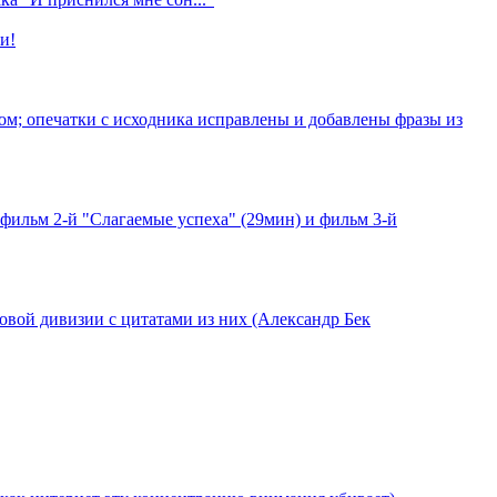
и!
ком; опечатки с исходника исправлены и добавлены фразы из
фильм 2-й "Слагаемые успеха" (29мин) и фильм 3-й
ковой дивизии с цитатами из них (Александр Бек