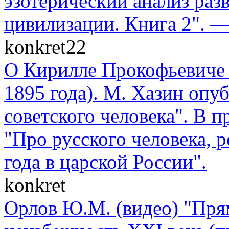
эзотерический анализ раз
цивилизации. Книга 2". —
konkret22
О Кирилле Прокофьевиче 
1895 года). М. Хазин опу
советского человека". В п
"Про русского человека, 
года в царской России".
konkret
Орлов Ю.М. (видео) "Пря