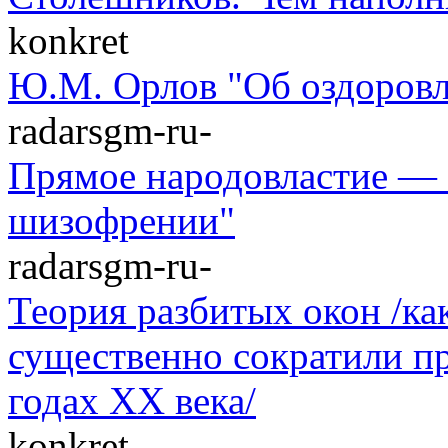
konkret
Ю.М. Орлов "Об оздоровл
radarsgm-ru-
Прямое народовластие — 
шизофрении"
radarsgm-ru-
Теория разбитых окон /к
существенно сократили п
годах XX века/
konkret