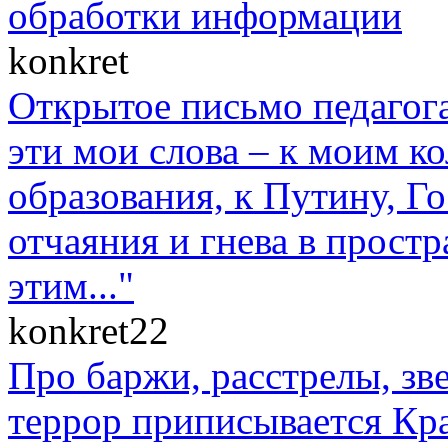
обработки информации
konkret
Открытое письмо педагога
эти мои слова – к моим к
образования, к Путину, Г
отчаяния и гнева в прост
этим..."
konkret22
Про баржи, расстрелы, зв
террор приписывается Кр