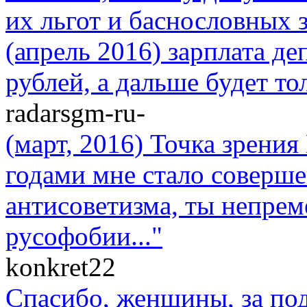
их льгот и баснословных з
(апрель 2016) зарплата де
рублей, а дальше будет то
radarsgm-ru-
(март, 2016) Точка зрени
годами мне стало соверше
антисоветизма, ты непре
русофобии..."
konkret22
Спасибо, женщины, за по