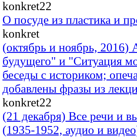
konkret22
О посуде из пластика и п
konkret
(октябрь и ноябрь, 2016)
будущего" и "Cитуация мо
беседы с историком; опеч
добавлены фразы из лекци
konkret22
(21 декабря) Все речи и 
(1935-1952, аудио и видео